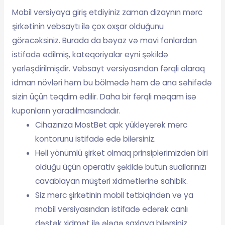
Mobil versiyaya giriş etdiyiniz zaman dizaynın mərc
şirkətinin vebsaytı ilə çox oxşar olduğunu
görəcəksiniz. Burada da bəyaz və mavi fonlardan
istifadə edilmiş, kateqoriyalar eyni şəkildə
yerləşdirilmişdir. Vebsayt versiyasından fərqli olaraq
idman növləri həm bu bölmədə həm də ana səhifədə
sizin üçün təqdim edilir. Daha bir fərqli məqam isə
kuponların yaradılmasındadır.
Cihazınıza MostBet apk yükləyərək mərc
kontorunu istifadə edə bilərsiniz.
Həll yönümlü şirkət olmaq prinsiplərimizdən biri
olduğu üçün operativ şəkildə bütün suallarınızı
cavablayan müştəri xidmətlərinə sahibik.
Siz mərc şirkətinin mobil tətbiqindən və ya
mobil versiyasından istifadə edərək canlı
dəstək xidmət ilə ələqə saxlaya bilərsiniz.