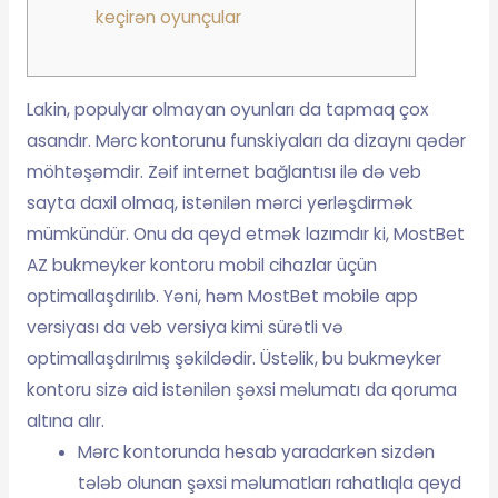
keçirən oyunçular
Lakin, populyar olmayan oyunları da tapmaq çox
asandır. Mərc kontorunu funskiyaları da dizaynı qədər
möhtəşəmdir. Zəif internet bağlantısı ilə də veb
sayta daxil olmaq, istənilən mərci yerləşdirmək
mümkündür. Onu da qeyd etmək lazımdır ki, MostBet
AZ bukmeyker kontoru mobil cihazlar üçün
optimallaşdırılıb. Yəni, həm MostBet mobile app
versiyası da veb versiya kimi sürətli və
optimallaşdırılmış şəkildədir. Üstəlik, bu bukmeyker
kontoru sizə aid istənilən şəxsi məlumatı da qoruma
altına alır.
Mərc kontorunda hesab yaradarkən sizdən
tələb olunan şəxsi məlumatları rahatlıqla qeyd