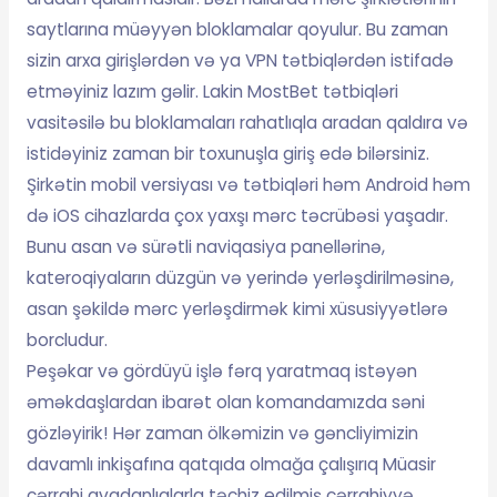
saytlarına müəyyən bloklamalar qoyulur. Bu zaman
sizin arxa girişlərdən və ya VPN tətbiqlərdən istifadə
etməyiniz lazım gəlir. Lakin MostBet tətbiqləri
vasitəsilə bu bloklamaları rahatlıqla aradan qaldıra və
istidəyiniz zaman bir toxunuşla giriş edə bilərsiniz.
Şirkətin mobil versiyası və tətbiqləri həm Android həm
də iOS cihazlarda çox yaxşı mərc təcrübəsi yaşadır.
Bunu asan və sürətli naviqasiya panellərinə,
kateroqiyaların düzgün və yerində yerləşdirilməsinə,
asan şəkildə mərc yerləşdirmək kimi xüsusiyyətlərə
borcludur.
Peşəkar və gördüyü işlə fərq yaratmaq istəyən
əməkdaşlardan ibarət olan komandamızda səni
gözləyirik! Hər zaman ölkəmizin və gəncliyimizin
davamlı inkişafına qatqıda olmağa çalışırıq Müasir
cərrahi avadanlıqlarla təchiz edilmiş cərrahiyyə