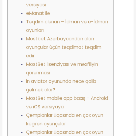
versiyası
eManat ilə
Təqdim olunan – İdman və e-İdman
oyunları
Mostbet Azərbaycandan olan
oyunçular üçün təqdimat təqdim
edir
MostBet lisenziyası və məxfiliyin
qorunması
in aviator oyununda necə qalib
gəlmək olar?
MostBet mobile app baxış – Android
və iOS versiyaya
Çempionlar Liqasında ən çox oyun
keçirən oyunçular
Çempionlar Liqasında ən çox oyun