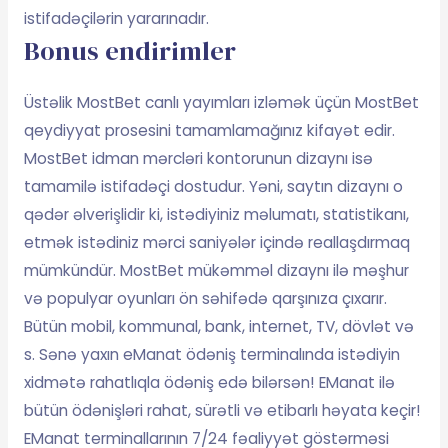
istifadəçilərin yararınadır.
Bonus endirimler
Üstəlik MostBet canlı yayımları izləmək üçün MostBet
qeydiyyat prosesini tamamlamağınız kifayət edir.
MostBet idman mərcləri kontorunun dizaynı isə
tamamilə istifadəçi dostudur. Yəni, saytın dizaynı o
qədər əlverişlidir ki, istədiyiniz məlumatı, statistikanı,
etmək istədiniz mərci saniyələr içində reallaşdırmaq
mümkündür. MostBet mükəmməl dizaynı ilə məşhur
və populyar oyunları ön səhifədə qarşınıza çıxarır.
Bütün mobil, kommunal, bank, internet, TV, dövlət və
s. Sənə yaxın eManat ödəniş terminalında istədiyin
xidmətə rahatlıqla ödəniş edə bilərsən! EManat ilə
bütün ödənişləri rahat, sürətli və etibarlı həyata keçir!
EManat terminallarının 7/24 fəaliyyət göstərməsi